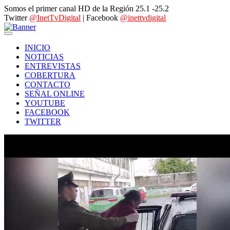
Somos el primer canal HD de la Región 25.1 -25.2
Twitter
@InetTvDigital
| Facebook
@inettvdigital
INICIO
NOTICIAS
ENTREVISTAS
COBERTURA
CONTACTO
SEÑAL ONLINE
YOUTUBE
FACEBOOK
TWITTER