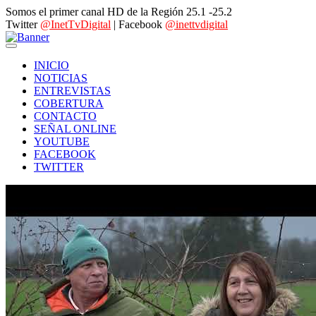
Somos el primer canal HD de la Región 25.1 -25.2
Twitter
@InetTvDigital
| Facebook
@inettvdigital
INICIO
NOTICIAS
ENTREVISTAS
COBERTURA
CONTACTO
SEÑAL ONLINE
YOUTUBE
FACEBOOK
TWITTER