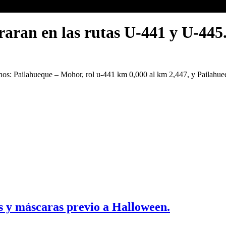
raran en las rutas U-441 y U-445
inos: Pailahueque – Mohor, rol u-441 km 0,000 al km 2,447, y Pailahu
es y máscaras previo a Halloween.