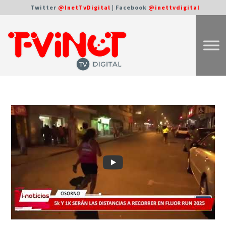
Twitter
@InetTvDigital
| Facebook
@inettvdigital