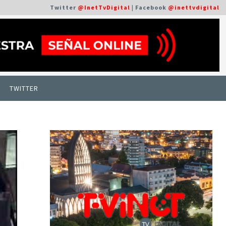
Twitter
@InetTvDigital
| Facebook
@inettvdigital
TWITTER