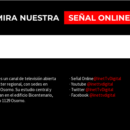
es un canal de televisión abierta
· Señal Online
@InetTvDigital
cter regional, con sedes en
· Youtube
@inettvdigital
Osorno. Su estudio central y
· Twitter
@InetTvDigital
an en el edificio Bicentenario,
· Facebook
@inettvdigital
o 1129 Osorno.