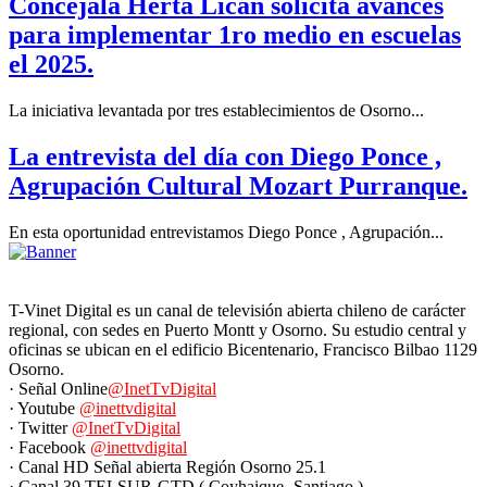
Concejala Herta Lican solicita avances
para implementar 1ro medio en escuelas
el 2025.
La iniciativa levantada por tres establecimientos de Osorno...
La entrevista del día con Diego Ponce ,
Agrupación Cultural Mozart Purranque.
En esta oportunidad entrevistamos Diego Ponce , Agrupación...
T-Vinet Digital es un canal de televisión abierta chileno de carácter
regional, con sedes en Puerto Montt y Osorno. Su estudio central y
oficinas se ubican en el edificio Bicentenario, Francisco Bilbao 1129
Osorno.
· Señal Online
@InetTvDigital
· Youtube
@inettvdigital
· Twitter
@InetTvDigital
· Facebook
@inettvdigital
· Canal HD Señal abierta Región Osorno 25.1
· Canal 39 TELSUR-GTD ( Coyhaique -Santiago )