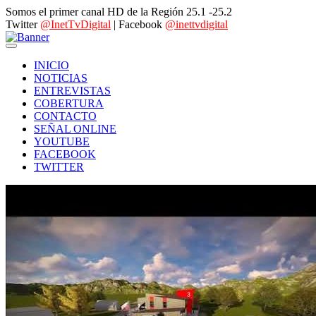
Somos el primer canal HD de la Región 25.1 -25.2
Twitter
@InetTvDigital
| Facebook
@inettvdigital
INICIO
NOTICIAS
ENTREVISTAS
COBERTURA
CONTACTO
SEÑAL ONLINE
YOUTUBE
FACEBOOK
TWITTER