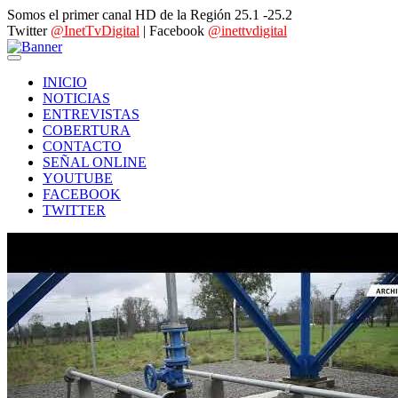
Somos el primer canal HD de la Región 25.1 -25.2
Twitter
@InetTvDigital
| Facebook
@inettvdigital
INICIO
NOTICIAS
ENTREVISTAS
COBERTURA
CONTACTO
SEÑAL ONLINE
YOUTUBE
FACEBOOK
TWITTER