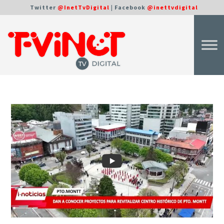
Twitter
@InetTvDigital
| Facebook
@inettvdigital