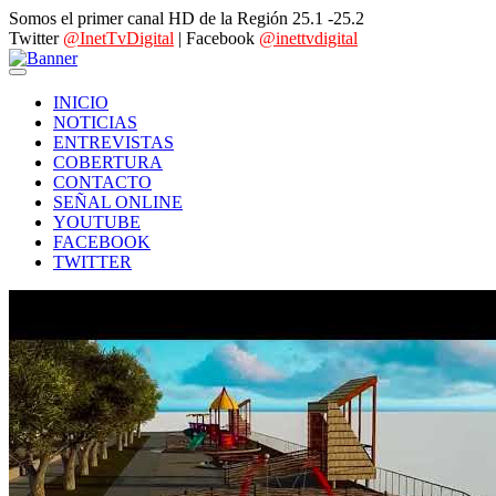
Somos el primer canal HD de la Región 25.1 -25.2
Twitter
@InetTvDigital
| Facebook
@inettvdigital
INICIO
NOTICIAS
ENTREVISTAS
COBERTURA
CONTACTO
SEÑAL ONLINE
YOUTUBE
FACEBOOK
TWITTER