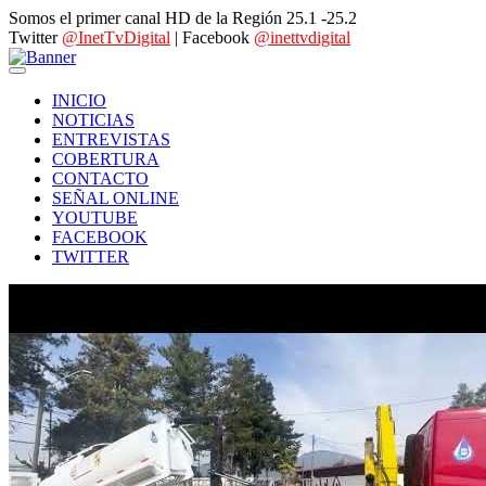
Somos el primer canal HD de la Región 25.1 -25.2
Twitter
@InetTvDigital
| Facebook
@inettvdigital
INICIO
NOTICIAS
ENTREVISTAS
COBERTURA
CONTACTO
SEÑAL ONLINE
YOUTUBE
FACEBOOK
TWITTER