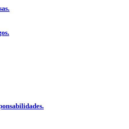
sas.
gos.
ponsabilidades.