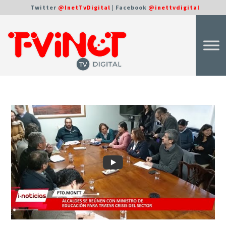
Twitter
@InetTvDigital
| Facebook
@inettvdigital