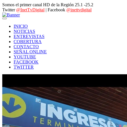
Somos el primer canal HD de la Región 25.1 -25.2
Twitter
@InetTvDigital
| Facebook
@inettvdigital
INICIO
NOTICIAS
ENTREVISTAS
COBERTURA
CONTACTO
SEÑAL ONLINE
YOUTUBE
FACEBOOK
TWITTER