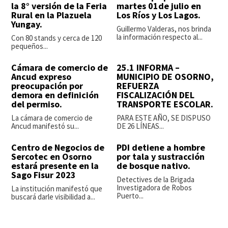
la 8° versión de la Feria
martes 01de julio en
Rural en la Plazuela
Los Ríos y Los Lagos.
Yungay.
Guillermo Valderas, nos brinda
la información respecto al...
Con 80 stands y cerca de 120
pequeños...
Cámara de comercio de
25.1 INFORMA –
Ancud expreso
MUNICIPIO DE OSORNO,
preocupación por
REFUERZA
demora en definición
FISCALIZACIÓN DEL
del permiso.
TRANSPORTE ESCOLAR.
La cámara de comercio de
PARA ESTE AÑO, SE DISPUSO
Ancud manifestó su...
DE 26 LÍNEAS...
Centro de Negocios de
PDI detiene a hombre
Sercotec en Osorno
por tala y sustracción
estará presente en la
de bosque nativo.
Sago Fisur 2023
Detectives de la Brigada
Investigadora de Robos
La institución manifestó que
Puerto...
buscará darle visibilidad a...