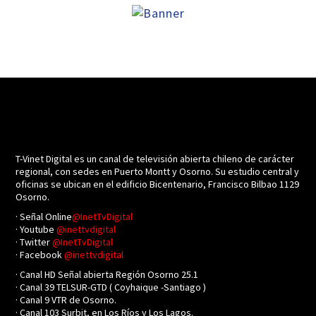
T-Vinet Digital es un canal de televisión abierta chileno de carácter
regional, con sedes en Puerto Montt y Osorno. Su estudio central y
oficinas se ubican en el edificio Bicentenario, Francisco Bilbao 1129
Osorno.
· Señal Online
@InetTvDigital
· Youtube
@inettvdigital
· Twitter
@InetTvDigital
· Facebook
@inettvdigital
· Canal HD Señal abierta Región Osorno 25.1
· Canal 39 TELSUR-GTD ( Coyhaique -Santiago )
· Canal 9 VTR de Osorno.
· Canal 103 Surbit, en Los Ríos y Los Lagos.