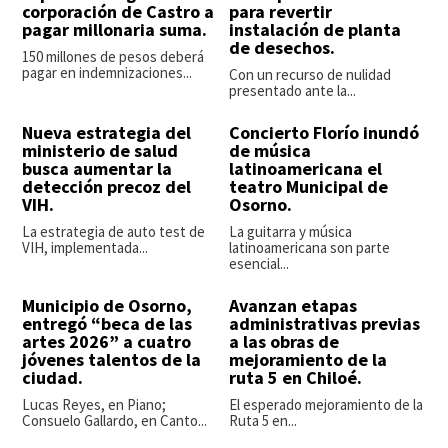
corporación de Castro a
para revertir
pagar millonaria suma.
instalación de planta
de desechos.
150 millones de pesos deberá
pagar en indemnizaciones...
Con un recurso de nulidad
presentado ante la...
Nueva estrategia del
Concierto Florío inundó
ministerio de salud
de música
busca aumentar la
latinoamericana el
detección precoz del
teatro Municipal de
VIH.
Osorno.
La estrategia de auto test de
La guitarra y música
VIH, implementada...
latinoamericana son parte
esencial...
Municipio de Osorno,
Avanzan etapas
entregó “beca de las
administrativas previas
artes 2026” a cuatro
a las obras de
jóvenes talentos de la
mejoramiento de la
ciudad.
ruta 5 en Chiloé.
Lucas Reyes, en Piano;
El esperado mejoramiento de la
Consuelo Gallardo, en Canto...
Ruta 5 en...