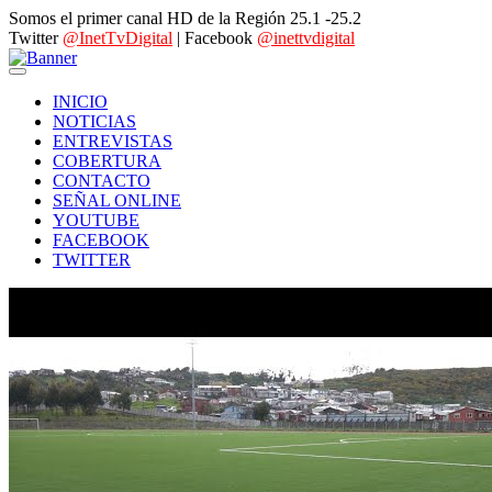
Somos el primer canal HD de la Región 25.1 -25.2
Twitter
@InetTvDigital
| Facebook
@inettvdigital
INICIO
NOTICIAS
ENTREVISTAS
COBERTURA
CONTACTO
SEÑAL ONLINE
YOUTUBE
FACEBOOK
TWITTER