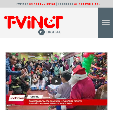
Twitter
@InetTvDigital
| Facebook
@inettvdigital