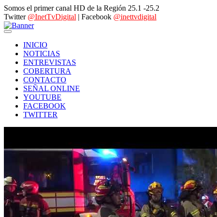
Somos el primer canal HD de la Región 25.1 -25.2
Twitter
@InetTvDigital
| Facebook
@inettvdigital
INICIO
NOTICIAS
ENTREVISTAS
COBERTURA
CONTACTO
SEÑAL ONLINE
YOUTUBE
FACEBOOK
TWITTER