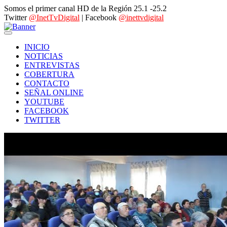
Somos el primer canal HD de la Región 25.1 -25.2
Twitter
@InetTvDigital
| Facebook
@inettvdigital
INICIO
NOTICIAS
ENTREVISTAS
COBERTURA
CONTACTO
SEÑAL ONLINE
YOUTUBE
FACEBOOK
TWITTER