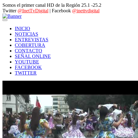
Somos el primer canal HD de la Región 25.1 -25.2
Twitter
@InetTvDigital
| Facebook
@inettvdigital
INICIO
NOTICIAS
ENTREVISTAS
COBERTURA
CONTACTO
SEÑAL ONLINE
YOUTUBE
FACEBOOK
TWITTER