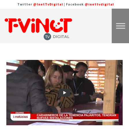
Twitter
@InetTvDigital
| Facebook
@inettvdigital