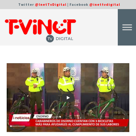
Twitter
@InetTvDigital
| Facebook
@inettvdigital