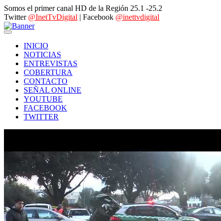
Somos el primer canal HD de la Región 25.1 -25.2
Twitter
@InetTvDigital
| Facebook
@inettvdigital
INICIO
NOTICIAS
ENTREVISTAS
COBERTURA
CONTACTO
SEÑAL ONLINE
YOUTUBE
FACEBOOK
TWITTER