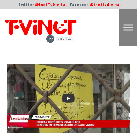
Twitter
@InetTvDigital
| Facebook
@inettvdigital