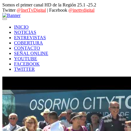
Somos el primer canal HD de la Región 25.1 -25.2
Twitter
@InetTvDigital
| Facebook
@inettvdigital
INICIO
NOTICIAS
ENTREVISTAS
COBERTURA
CONTACTO
SEÑAL ONLINE
YOUTUBE
FACEBOOK
TWITTER