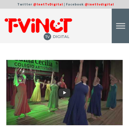
Twitter
@InetTvDigital
| Facebook
@inettvdigital