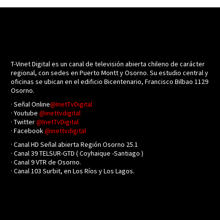
T-Vinet Digital es un canal de televisión abierta chileno de carácter
regional, con sedes en Puerto Montt y Osorno. Su estudio central y
oficinas se ubican en el edificio Bicentenario, Francisco Bilbao 1129
Osorno.
· Señal Online
@InetTvDigital
· Youtube
@inettvdigital
· Twitter
@InetTvDigital
· Facebook
@inettvdigital
· Canal HD Señal abierta Región Osorno 25.1
· Canal 39 TELSUR-GTD ( Coyhaique -Santiago )
· Canal 9 VTR de Osorno.
· Canal 103 Surbit, en Los Ríos y Los Lagos.