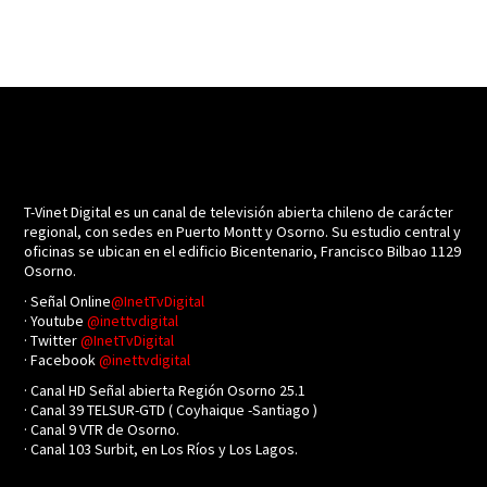
T-Vinet Digital es un canal de televisión abierta chileno de carácter
regional, con sedes en Puerto Montt y Osorno. Su estudio central y
oficinas se ubican en el edificio Bicentenario, Francisco Bilbao 1129
Osorno.
· Señal Online
@InetTvDigital
· Youtube
@inettvdigital
· Twitter
@InetTvDigital
· Facebook
@inettvdigital
· Canal HD Señal abierta Región Osorno 25.1
· Canal 39 TELSUR-GTD ( Coyhaique -Santiago )
· Canal 9 VTR de Osorno.
· Canal 103 Surbit, en Los Ríos y Los Lagos.