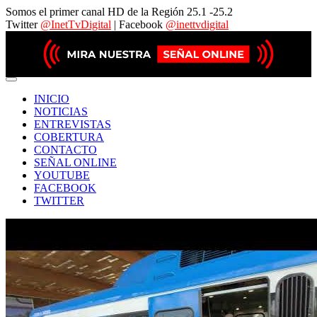
Somos el primer canal HD de la Región 25.1 -25.2
Twitter
@InetTvDigital
| Facebook
@inettvdigital
INICIO
NOTICIAS
ENTREVISTAS
COBERTURA
CONTACTO
SEÑAL ONLINE
YOUTUBE
FACEBOOK
TWITTER