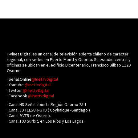
T-Vinet Digital es un canal de televisión abierta chileno de carácter
regional, con sedes en Puerto Montt y Osorno. Su estudio central y
oficinas se ubican en el edificio Bicentenario, Francisco Bilbao 1129
Osorno.
· Señal Online
@InetTvDigital
· Youtube
@inettvdigital
· Twitter
@InetTvDigital
· Facebook
@inettvdigital
· Canal HD Señal abierta Región Osorno 25.1
· Canal 39 TELSUR-GTD ( Coyhaique -Santiago )
· Canal 9 VTR de Osorno.
· Canal 103 Surbit, en Los Ríos y Los Lagos.