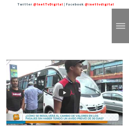
Twitter
@InetTvDigital
| Facebook
@inettvdigital