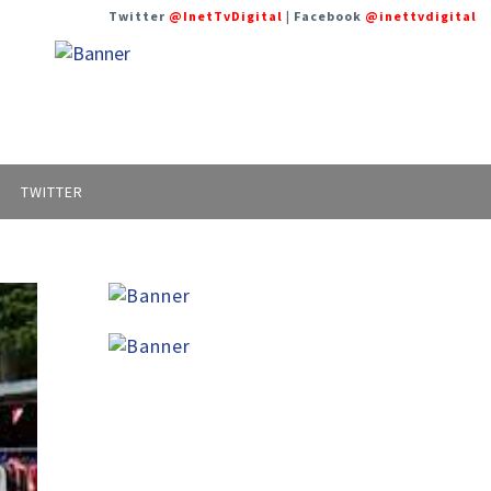
Twitter
@InetTvDigital
| Facebook
@inettvdigital
TWITTER