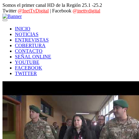
Somos el primer canal HD de la Región 25.1 -25.2
Twitter
@InetTvDigital
| Facebook
@inettvdigital
INICIO
NOTICIAS
ENTREVISTAS
COBERTURA
CONTACTO
SEÑAL ONLINE
YOUTUBE
FACEBOOK
TWITTER