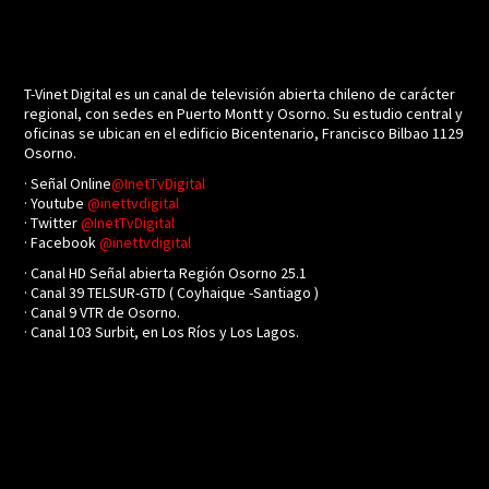
T-Vinet Digital es un canal de televisión abierta chileno de carácter
regional, con sedes en Puerto Montt y Osorno. Su estudio central y
oficinas se ubican en el edificio Bicentenario, Francisco Bilbao 1129
Osorno.
· Señal Online
@InetTvDigital
· Youtube
@inettvdigital
· Twitter
@InetTvDigital
· Facebook
@inettvdigital
· Canal HD Señal abierta Región Osorno 25.1
· Canal 39 TELSUR-GTD ( Coyhaique -Santiago )
· Canal 9 VTR de Osorno.
· Canal 103 Surbit, en Los Ríos y Los Lagos.