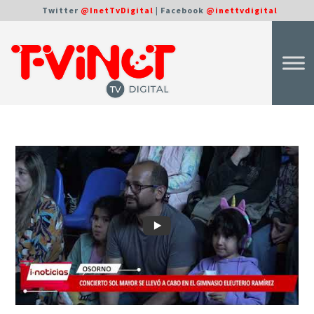
Twitter
@InetTvDigital
| Facebook
@inettvdigital