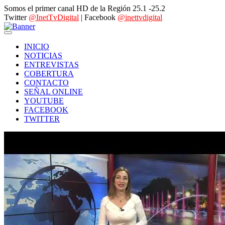
Somos el primer canal HD de la Región 25.1 -25.2
Twitter
@InetTvDigital
| Facebook
@inettvdigital
INICIO
NOTICIAS
ENTREVISTAS
COBERTURA
CONTACTO
SEÑAL ONLINE
YOUTUBE
FACEBOOK
TWITTER