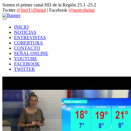
Somos el primer canal HD de la Región 25.1 -25.2
Twitter
@InetTvDigital
| Facebook
@inettvdigital
INICIO
NOTICIAS
ENTREVISTAS
COBERTURA
CONTACTO
SEÑAL ONLINE
YOUTUBE
FACEBOOK
TWITTER