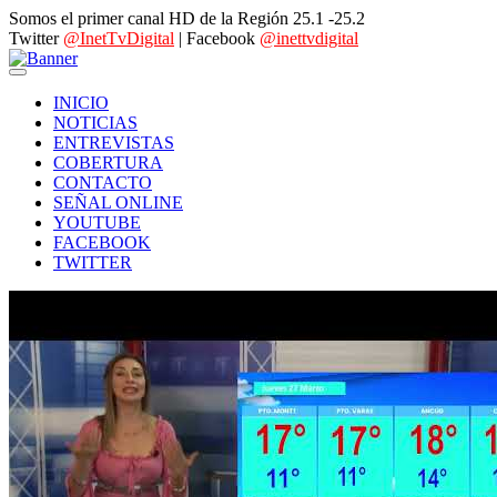
Somos el primer canal HD de la Región 25.1 -25.2
Twitter
@InetTvDigital
| Facebook
@inettvdigital
INICIO
NOTICIAS
ENTREVISTAS
COBERTURA
CONTACTO
SEÑAL ONLINE
YOUTUBE
FACEBOOK
TWITTER