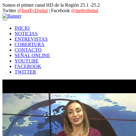
Somos el primer canal HD de la Región 25.1 -25.2
Twitter
@InetTvDigital
| Facebook
@inettvdigital
INICIO
NOTICIAS
ENTREVISTAS
COBERTURA
CONTACTO
SEÑAL ONLINE
YOUTUBE
FACEBOOK
TWITTER