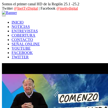
Somos el primer canal HD de la Región 25.1 -25.2
Twitter
@InetTvDigital
| Facebook
@inettvdigital
INICIO
NOTICIAS
ENTREVISTAS
COBERTURA
CONTACTO
SEÑAL ONLINE
YOUTUBE
FACEBOOK
TWITTER