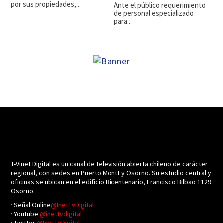
por sus propiedades,...
Ante el público requerimiento
de personal especializado
para...
T-Vinet Digital es un canal de televisión abierta chileno de carácter
regional, con sedes en Puerto Montt y Osorno. Su estudio central y
oficinas se ubican en el edificio Bicentenario, Francisco Bilbao 1129
Osorno.
· Señal Online
@InetTvDigital
· Youtube
@inettvdigital
· Twitter
@InetTvDigital