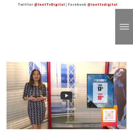
Twitter
@InetTvDigital
| Facebook
@inettvdigital