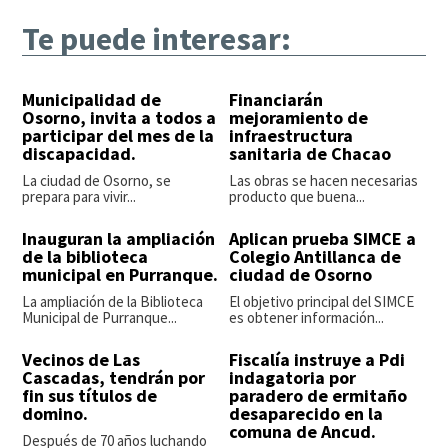
Te puede interesar:
Municipalidad de
Financiarán
Osorno, invita a todos a
mejoramiento de
participar del mes de la
infraestructura
discapacidad.
sanitaria de Chacao
La ciudad de Osorno, se
Las obras se hacen necesarias
prepara para vivir...
producto que buena...
Inauguran la ampliación
Aplican prueba SIMCE a
de la biblioteca
Colegio Antillanca de
municipal en Purranque.
ciudad de Osorno
La ampliación de la Biblioteca
El objetivo principal del SIMCE
Municipal de Purranque...
es obtener información...
Vecinos de Las
Fiscalía instruye a Pdi
Cascadas, tendrán por
indagatoria por
fin sus títulos de
paradero de ermitaño
domino.
desaparecido en la
comuna de Ancud.
Después de 70 años luchando