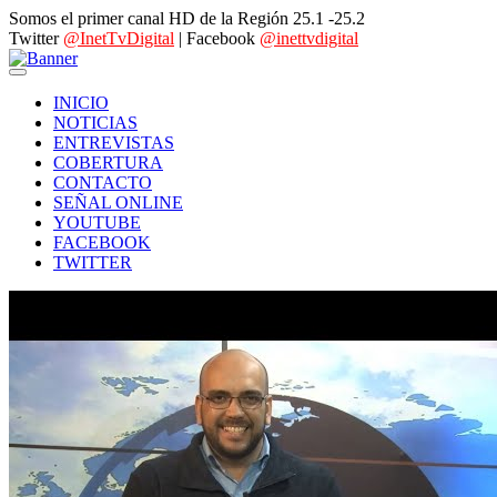
Somos el primer canal HD de la Región 25.1 -25.2
Twitter
@InetTvDigital
| Facebook
@inettvdigital
INICIO
NOTICIAS
ENTREVISTAS
COBERTURA
CONTACTO
SEÑAL ONLINE
YOUTUBE
FACEBOOK
TWITTER