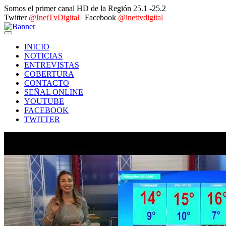
Somos el primer canal HD de la Región 25.1 -25.2
Twitter
@InetTvDigital
| Facebook
@inettvdigital
INICIO
NOTICIAS
ENTREVISTAS
COBERTURA
CONTACTO
SEÑAL ONLINE
YOUTUBE
FACEBOOK
TWITTER