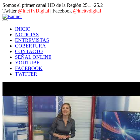
Somos el primer canal HD de la Región 25.1 -25.2
Twitter
@InetTvDigital
| Facebook
@inettvdigital
INICIO
NOTICIAS
ENTREVISTAS
COBERTURA
CONTACTO
SEÑAL ONLINE
YOUTUBE
FACEBOOK
TWITTER