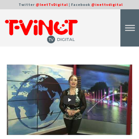
Twitter
@InetTvDigital
| Facebook
@inettvdigital