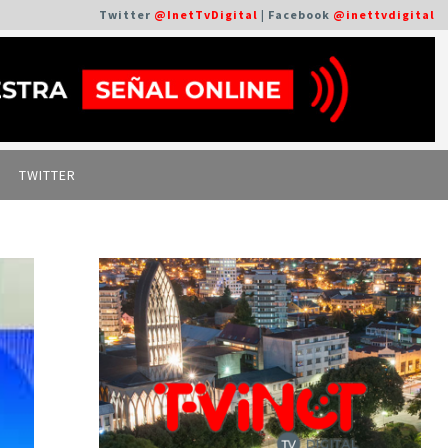
Twitter
@InetTvDigital
| Facebook
@inettvdigital
TWITTER