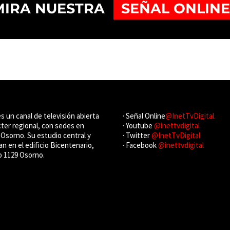
es un canal de televisión abierta
· Señal Online
@InetTvDigital
cter regional, con sedes en
· Youtube
@inettvdigital
Osorno. Su estudio central y
· Twitter
@InetTvDigital
an en el edificio Bicentenario,
· Facebook
@inettvdigital
o 1129 Osorno.