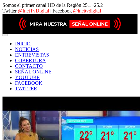
Somos el primer canal HD de la Región 25.1 -25.2
Twitter
@InetTvDigital
| Facebook
@inettvdigital
INICIO
NOTICIAS
ENTREVISTAS
COBERTURA
CONTACTO
SEÑAL ONLINE
YOUTUBE
FACEBOOK
TWITTER