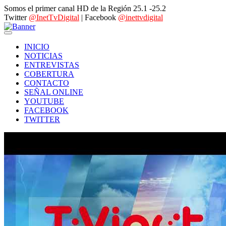
Somos el primer canal HD de la Región 25.1 -25.2
Twitter
@InetTvDigital
| Facebook
@inettvdigital
INICIO
NOTICIAS
ENTREVISTAS
COBERTURA
CONTACTO
SEÑAL ONLINE
YOUTUBE
FACEBOOK
TWITTER