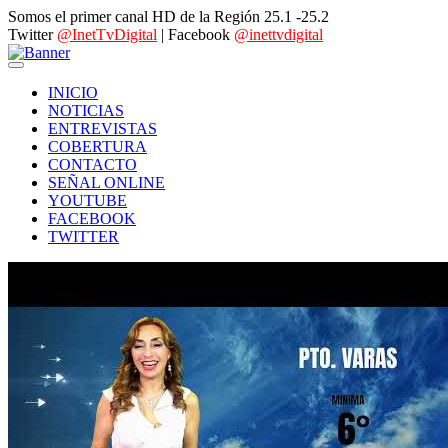
Somos el primer canal HD de la Región 25.1 -25.2
Twitter
@InetTvDigital
| Facebook
@inettvdigital
INICIO
NOTICIAS
ENTREVISTAS
COBERTURA
CONTACTO
SEÑAL ONLINE
YOUTUBE
FACEBOOK
TWITTER