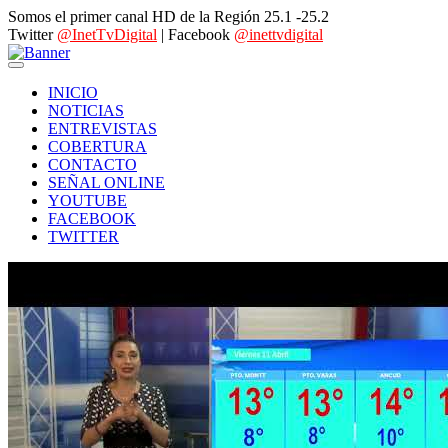
Somos el primer canal HD de la Región 25.1 -25.2
Twitter
@InetTvDigital
| Facebook
@inettvdigital
INICIO
NOTICIAS
ENTREVISTAS
COBERTURA
CONTACTO
SEÑAL ONLINE
YOUTUBE
FACEBOOK
TWITTER