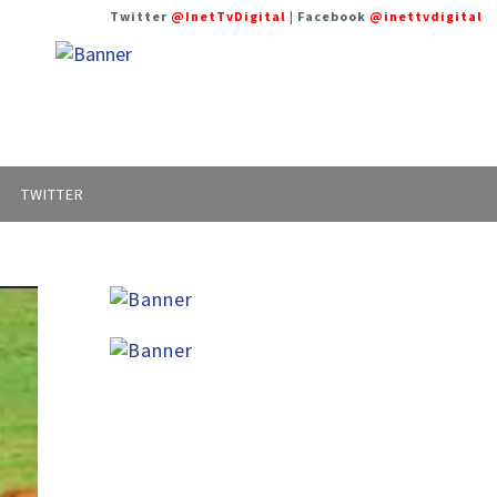
Twitter
@InetTvDigital
| Facebook
@inettvdigital
TWITTER