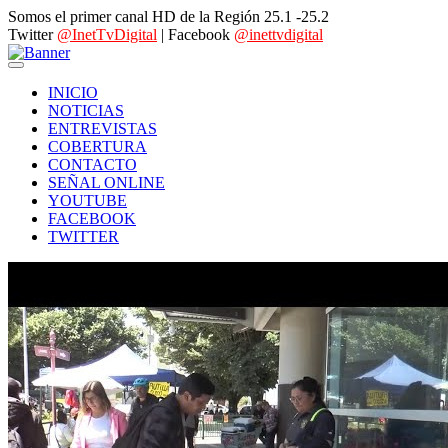
Somos el primer canal HD de la Región 25.1 -25.2
Twitter
@InetTvDigital
| Facebook
@inettvdigital
INICIO
NOTICIAS
ENTREVISTAS
COBERTURA
CONTACTO
SEÑAL ONLINE
YOUTUBE
FACEBOOK
TWITTER