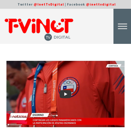
Twitter
@InetTvDigital
| Facebook
@inettvdigital